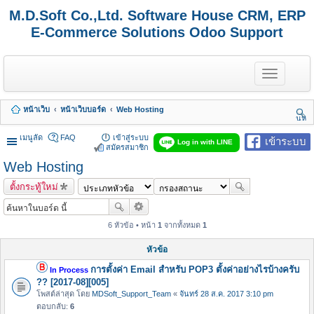
M.D.Soft Co.,Ltd. Software House CRM, ERP
E-Commerce Solutions Odoo Support
T
o
g
g
หน้าเว็บ
หน้าเว็บบอร์ด
Web Hosting
l
นห
e
า
n
เมนูลัด
FAQ
เข้าสู่ระบบ
เข้าระบบ
Log in with LINE
a
สมัครสมาชิก
v
Web Hosting
i
g
ตั้งกระทู้ใหม่
a
t
i
o
6 หัวข้อ • หน้า
1
จากทั้งหมด
1
n
หัวข้อ
การตั้งค่า Email สำหรับ POP3 ตั้งค่าอย่างไรบ้างครับ
In Process
?? [2017-08][005]
โพสต์ล่าสุด โดย
MDSoft_Support_Team
«
จันทร์ 28 ส.ค. 2017 3:10 pm
ตอบกลับ:
6