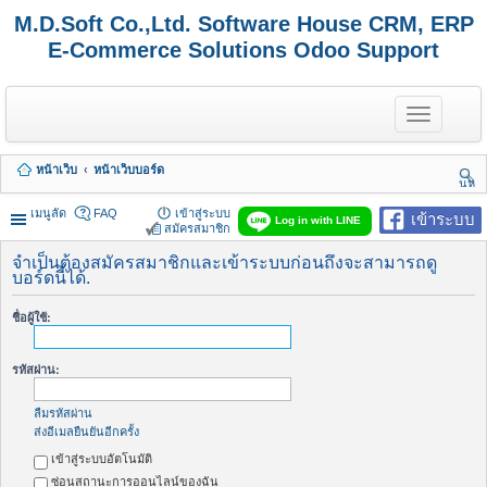
M.D.Soft Co.,Ltd. Software House CRM, ERP
E-Commerce Solutions Odoo Support
T
o
g
g
หน้าเว็บ
หน้าเว็บบอร์ด
l
นห
e
า
n
เมนูลัด
FAQ
เข้าสู่ระบบ
เข้าระบบ
Log in with LINE
a
สมัครสมาชิก
v
i
จำเป็นต้องสมัครสมาชิกและเข้าระบบก่อนถึงจะสามารถดู
บอร์ดนี้ได้.
g
a
t
ชื่อผู้ใช้:
i
o
n
รหัสผ่าน:
ลืมรหัสผ่าน
ส่งอีเมลยืนยันอีกครั้ง
เข้าสู่ระบบอัตโนมัติ
ซ่อนสถานะการออนไลน์ของฉัน