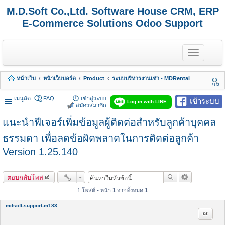
M.D.Soft Co.,Ltd. Software House CRM, ERP
E-Commerce Solutions Odoo Support
T
o
g
g
หน้าเว็บ
หน้าเว็บบอร์ด
Product
ระบบบริหารงานเช่า - MDRental
l
นห
e
า
n
เมนูลัด
FAQ
เข้าสู่ระบบ
เข้าระบบ
Log in with LINE
a
สมัครสมาชิก
v
แนะนำฟีเจอร์เพิ่มข้อมูลผู้ติดต่อสำหรับลูกค้าบุคคล
i
g
a
ธรรมดา เพื่อลดข้อผิดพลาดในการติดต่อลูกค้า
t
Version 1.25.140
i
o
n
ตอบกลับโพส
1 โพสต์ • หน้า
1
จากทั้งหมด
1
mdsoft-support-m183
อ้างคำพ