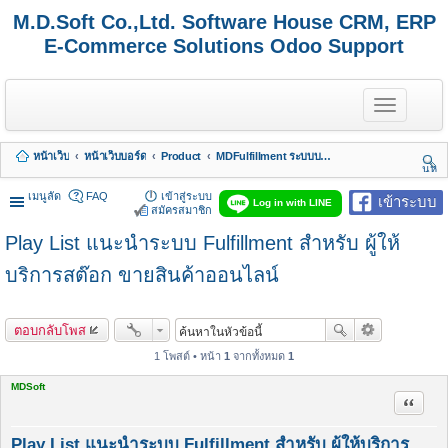
M.D.Soft Co.,Ltd. Software House CRM, ERP
E-Commerce Solutions Odoo Support
T
o
g
g
หน้าเว็บ
หน้าเว็บบอร์ด
Product
MDFulfillment ระบบบริการงานเก็บ แพค ส่ง
l
นห
e
า
n
เมนูลัด
FAQ
เข้าสู่ระบบ
เข้าระบบ
Log in with LINE
a
สมัครสมาชิก
v
Play List แนะนำระบบ Fulfillment สำหรับ ผู้ให้
i
g
a
บริการสต๊อก ขายสินค้าออนไลน์
t
i
o
ตอบกลับโพส
n
1 โพสต์ • หน้า
1
จากทั้งหมด
1
MDSoft
อ้างคำพ
Play List แนะนำระบบ Fulfillment สำหรับ ผู้ให้บริการ