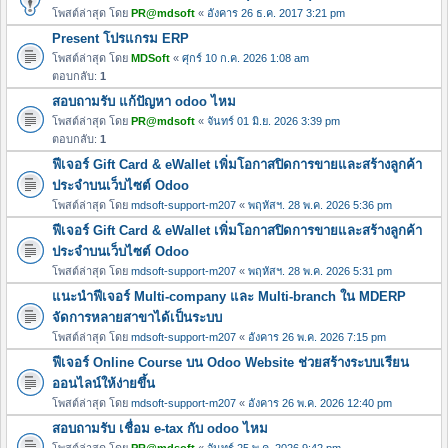
โพสต์ล่าสุด โดย
PR@mdsoft
«
อังคาร 26 ธ.ค. 2017 3:21 pm
Present โปรแกรม ERP
โพสต์ล่าสุด โดย
MDSoft
«
ศุกร์ 10 ก.ค. 2026 1:08 am
ตอบกลับ:
1
สอบถามรับ แก้ปัญหา odoo ไหม
โพสต์ล่าสุด โดย
PR@mdsoft
«
จันทร์ 01 มิ.ย. 2026 3:39 pm
ตอบกลับ:
1
ฟีเจอร์ Gift Card & eWallet เพิ่มโอกาสปิดการขายและสร้างลูกค้า
ประจำบนเว็บไซต์ Odoo
โพสต์ล่าสุด โดย
mdsoft-support-m207
«
พฤหัสฯ. 28 พ.ค. 2026 5:36 pm
ฟีเจอร์ Gift Card & eWallet เพิ่มโอกาสปิดการขายและสร้างลูกค้า
ประจำบนเว็บไซต์ Odoo
โพสต์ล่าสุด โดย
mdsoft-support-m207
«
พฤหัสฯ. 28 พ.ค. 2026 5:31 pm
แนะนำฟีเจอร์ Multi-company และ Multi-branch ใน MDERP
จัดการหลายสาขาได้เป็นระบบ
โพสต์ล่าสุด โดย
mdsoft-support-m207
«
อังคาร 26 พ.ค. 2026 7:15 pm
ฟีเจอร์ Online Course บน Odoo Website ช่วยสร้างระบบเรียน
ออนไลน์ให้ง่ายขึ้น
โพสต์ล่าสุด โดย
mdsoft-support-m207
«
อังคาร 26 พ.ค. 2026 12:40 pm
สอบถามรับ เชื่อม e-tax กับ odoo ไหม