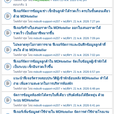
โพสต์ล่าสุด โดย
PR@mdsoft
«
จันทร์ 25 พ.ค. 2026 9:42 pm
ตอบกลับ:
1
ฟีเจอร์จัดการข้อมูลเช่า เช็กอินลูกค้าได้รวดเร็ว ครบในขั้นตอนเดียว
ด้วย MDHoteller
โพสต์ล่าสุด โดย
mdsoft-support-m207
«
พฤหัสฯ. 21 พ.ค. 2026 7:27 pm
ฟีเจอร์สร้างใบเสนอราคาใน MDHoteller ออกใบเสนอราคาได้
รวดเร็ว เป็นมืออาชีพมากขึ้น
โพสต์ล่าสุด โดย
mdsoft-support-m207
«
พฤหัสฯ. 21 พ.ค. 2026 7:09 pm
ไม่พลาดทุกโอกาสการขาย ฟีเจอร์จัดการและบันทึกข้อมูลลูกค้าที่
สนใจ ด้วย MDHoteller
โพสต์ล่าสุด โดย
mdsoft-support-m207
«
พฤหัสฯ. 21 พ.ค. 2026 7:02 pm
ฟีเจอร์จัดการข้อมูลลูกค้าใน MDHoteller จัดเก็บข้อมูลผู้เข้าพักได้
เป็นระบบ เช็กอินรวดเร็วขึ้น
โพสต์ล่าสุด โดย
mdsoft-support-m207
«
พฤหัสฯ. 21 พ.ค. 2026 6:57 pm
แนะนำฟีเจอร์ตรวจสอบประวัติผู้เข้าพักย้อนหลัง MDHoteller ทำได้
ง่าย เพิ่มความสะดวกในการบริหารห้องพัก
โพสต์ล่าสุด โดย
mdsoft-support-m207
«
พฤหัสฯ. 21 พ.ค. 2026 6:48 pm
จัดการข้อมูลห้องพักได้ครบในที่เดียว ปรับผังห้องได้ยืดหยุ่น ด้วย
ระบบ MDHoteller
โพสต์ล่าสุด โดย
mdsoft-support-m207
«
พฤหัสฯ. 21 พ.ค. 2026 6:41 pm
ฟีเจอร์เพิ่มข้อมูลค่าใช้จ่ายใน MDHoteller จัดการค่าใช้จ่ายโรงแรม