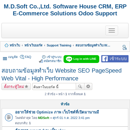
M.D.Soft Co.,Ltd. Software House CRM, ERP
E-Commerce Solutions Odoo Support
T
o
g
g
หน้าเว็บ
หน้าเว็บบอร์ด
Support Training
สอบถามข้อมูลทำเว็บ Website SEO PageSpeed Web Vital - High Performance
l
นห
e
า
n
เมนูลัด
FAQ
เข้าสู่ระบบ
เข้าระบบ
Log in with LINE
a
สมัครสมาชิก
v
สอบถามข้อมูลทำเว็บ Website SEO PageSpeed
i
g
Web Vital - High Performance
a
t
ตั้งกระทู้ใหม่
i
o
2 หัวข้อ • หน้า
1
จากทั้งหมด
1
n
หัวข้อ
อยากให้ช่วย Optimize ภาพ เว็บไซต์ที่เปิดมานานมี
โพสต์ล่าสุด โดย
MDSoft
«
ศุกร์ 01 ก.ค. 2022 3:41 pm
ตอบกลับ:
1