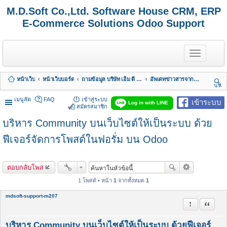
M.D.Soft Co.,Ltd. Software House CRM, ERP
E-Commerce Solutions Odoo Support
T
o
g
g
หน้าเว็บ
หน้าเว็บบอร์ด
ถามข้อมูล บริษัท เอ็ม ดี ซอฟต์ จำกัด
อัพเดทข่าวสารจากทางบริษัท
l
นห
e
า
n
เมนูลัด
FAQ
เข้าสู่ระบบ
เข้าระบบ
Log in with LINE
a
สมัครสมาชิก
v
บริหาร Community บนเว็บไซต์ให้เป็นระบบ ด้วย
i
g
a
ฟีเจอร์จัดการโพสต์ในฟอรั่ม บน Odoo
t
i
o
ตอบกลับโพส
n
1 โพสต์ • หน้า
1
จากทั้งหมด
1
mdsoft-support-m207
รายงานในข้
อ้างคำพ
บริหาร Community บนเว็บไซต์ให้เป็นระบบ ด้วยฟีเจอร์