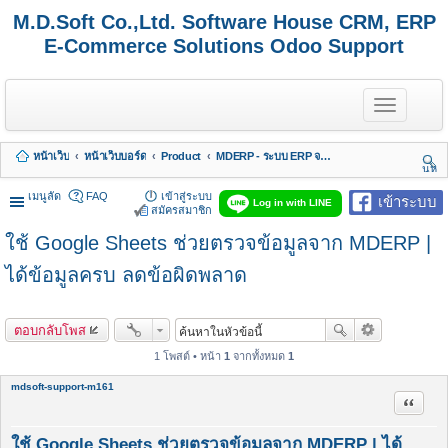
M.D.Soft Co.,Ltd. Software House CRM, ERP
E-Commerce Solutions Odoo Support
T
o
g
g
หน้าเว็บ
หน้าเว็บบอร์ด
Product
MDERP - ระบบ ERP จาก MDSoft พร้อมบริการ
l
นห
e
า
n
เมนูลัด
FAQ
เข้าสู่ระบบ
เข้าระบบ
Log in with LINE
a
สมัครสมาชิก
v
ใช้ Google Sheets ช่วยตรวจข้อมูลจาก MDERP |
i
g
a
ได้ข้อมูลครบ ลดข้อผิดพลาด
t
i
o
ตอบกลับโพส
n
1 โพสต์ • หน้า
1
จากทั้งหมด
1
mdsoft-support-m161
อ้างคำพ
ใช้ Google Sheets ช่วยตรวจข้อมูลจาก MDERP | ได้