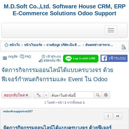
M.D.Soft Co.,Ltd. Software House CRM, ERP
E-Commerce Solutions Odoo Support
T
o
g
g
หน้าเว็บ
หน้าเว็บบอร์ด
ถามข้อมูล บริษัท เอ็ม ดี ซอฟต์ จำกัด
อัพเดทข่าวสารจากทางบริษัท
l
นห
e
า
n
เมนูลัด
FAQ
เข้าสู่ระบบ
เข้าระบบ
Log in with LINE
a
สมัครสมาชิก
v
จัดการกิจกรรมออนไลน์ได้แบบครบวงจร ด้วย
i
g
a
ฟีเจอร์กำหนดกิจกรรมและ Event ใน Odoo
t
i
o
ตอบกลับโพส
n
1 โพสต์ • หน้า
1
จากทั้งหมด
1
mdsoft-support-m207
รายงานในข้
อ้างคำพ
จัดการกิจกรรมออนไลน์ได้แบบครบวงจร ด้วยฟีเจอร์