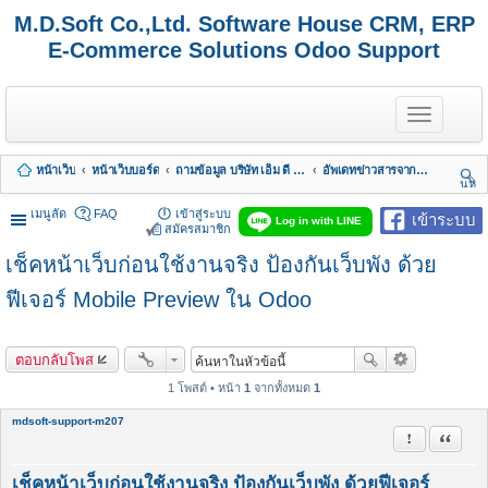
M.D.Soft Co.,Ltd. Software House CRM, ERP
E-Commerce Solutions Odoo Support
T
o
g
g
หน้าเว็บ
หน้าเว็บบอร์ด
ถามข้อมูล บริษัท เอ็ม ดี ซอฟต์ จำกัด
อัพเดทข่าวสารจากทางบริษัท
l
นห
e
า
n
เมนูลัด
FAQ
เข้าสู่ระบบ
เข้าระบบ
Log in with LINE
a
สมัครสมาชิก
v
เช็คหน้าเว็บก่อนใช้งานจริง ป้องกันเว็บพัง ด้วย
i
g
a
ฟีเจอร์ Mobile Preview ใน Odoo
t
i
o
ตอบกลับโพส
n
1 โพสต์ • หน้า
1
จากทั้งหมด
1
mdsoft-support-m207
รายงานในข้
อ้างคำพ
เช็คหน้าเว็บก่อนใช้งานจริง ป้องกันเว็บพัง ด้วยฟีเจอร์