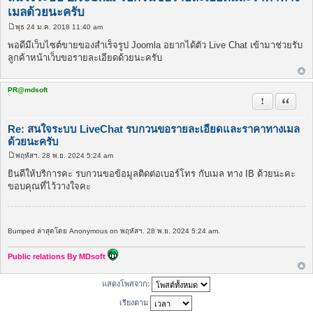
เมลด้วยนะครับ
พุธ 24 ม.ค. 2018 11:40 am
โ
พ
พอดีมีเว็บไซต์ขายของสำเร็จรูป Joomla อยากได้ตัว Live Chat เข้ามาช่วยรับ
ส
ลูกค้าหน้าเว็บขอรายละเอียดด้วยนะครับ
ต์
PR@mdsoft
รายงานในข้
อ้างคำพ
Re: สนใจระบบ LiveChat รบกวนขอรายละเอียดและราคาทางเมล
ด้วยนะครับ
พฤหัสฯ. 28 พ.ย. 2024 5:24 am
โ
พ
ยินดีให้บริการคะ รบกวนขอข้อมูลติดต่อเบอร์โทร กับเมล ทาง IB ด้วยนะคะ
ส
ขอบคุณที่ไว้วางใจคะ
ต์
Bumped ล่าสุดโดย Anonymous on พฤหัสฯ. 28 พ.ย. 2024 5:24 am.
Public relations By MDsoft
แสดงโพสจาก:
เรียงตาม