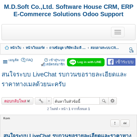
M.D.Soft Co.,Ltd. Software House CRM, ERP
E-Commerce Solutions Odoo Support
T
o
g
g
หน้าเว็บ
หน้าเว็บบอร์ด
ถามข้อมูล บริษัท เอ็ม ดี ซอฟต์ จำกัด
สอบถามระบบ CRM - LiveChat - HelpDesk
l
นห
e
า
n
เมนูลัด
FAQ
เข้าสู่ระบบ
เข้าระบบ
Log in with LINE
a
สมัครสมาชิก
v
สนใจระบบ LiveChat รบกวนขอรายละเอียดและ
i
g
a
ราคาทางเมลด้วยนะครับ
t
i
o
ตอบกลับโพส
n
2 โพสต์ • หน้า
1
จากทั้งหมด
1
Korn
รายงานในข้
อ้างคำพ
สนใจระบบ LiveChat รบกวนขอรายละเอียดและราคาทาง