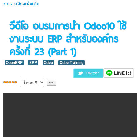
ติดต่อเรา
รายละเอียดเพิ่มเติม
วีดีโอ อบรมการนำ Odoo10 ใช้
งานระบบ ERP สำหรับองค์กร
ครั้งที่ 23 (Part 1)
OpenERP
ERP
Odoo
Odoo Training