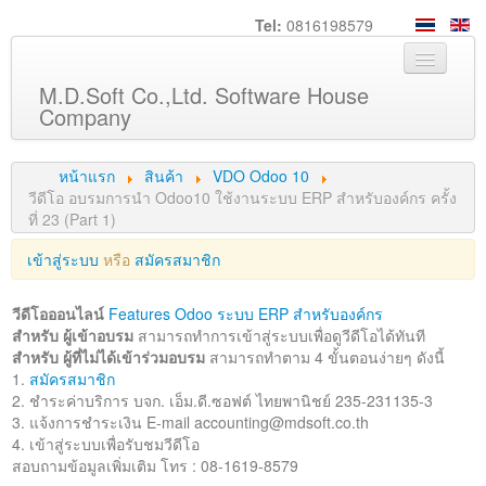
Tel:
0816198579
M.D.Soft Co.,Ltd. Software House
Company
หน้าหลัก
หน้าแรก
สินค้า
VDO Odoo 10
เกี่ยวกับเรา
วีดีโอ อบรมการนำ Odoo10 ใช้งานระบบ ERP สำหรับองค์กร ครั้ง
ที่ 23 (Part 1)
บริการ
เข้าสู่ระบบ
หรือ
สมัครสมาชิก
สินค้า
ความรู้
วีดีโอออนไลน์
Features Odoo ระบบ ERP สำหรับองค์กร
สำหรับ ผู้เข้าอบรม
สามารถทำการเข้าสู่ระบบเพื่อดูวีดีโอได้ทันที
ลูกค้า
สำหรับ ผู้ที่ไม่ได้เข้าร่วมอบรม
สามารถทำตาม 4 ขั้นตอนง่ายๆ ดังนี้
1.
สมัครสมาชิก
ภาพกิจกรรม
2. ชำระค่าบริการ บจก. เอ็ม.ดี.ซอฟต์ ไทยพานิชย์ 235-231135-3
ร่วมงานกับเรา
3. แจ้งการชำระเงิน E-mail
accounting@mdsoft.co.th
4. เข้าสู่ระบบเพื่อรับชมวีดีโอ
ช่วยเหลือ
สอบถามข้อมูลเพิ่มเติม โทร : 08-1619-8579