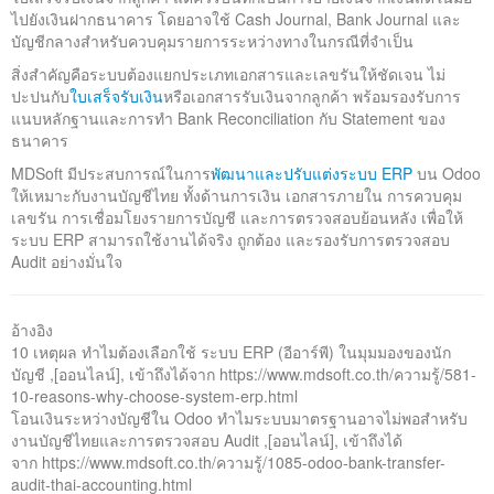
ไปยังเงินฝากธนาคาร โดยอาจใช้ Cash Journal, Bank Journal และ
บัญชีกลางสำหรับควบคุมรายการระหว่างทางในกรณีที่จำเป็น
สิ่งสำคัญคือระบบต้องแยกประเภทเอกสารและเลขรันให้ชัดเจน ไม่
ปะปนกับ
ใบเสร็จรับเงิน
หรือเอกสารรับเงินจากลูกค้า พร้อมรองรับการ
แนบหลักฐานและการทำ Bank Reconciliation กับ Statement ของ
ธนาคาร
MDSoft มีประสบการณ์ในการ
พัฒนาและปรับแต่งระบบ ERP
บน Odoo
ให้เหมาะกับงานบัญชีไทย ทั้งด้านการเงิน เอกสารภายใน การควบคุม
เลขรัน การเชื่อมโยงรายการบัญชี และการตรวจสอบย้อนหลัง เพื่อให้
ระบบ ERP สามารถใช้งานได้จริง ถูกต้อง และรองรับการตรวจสอบ
Audit อย่างมั่นใจ
อ้างอิง
10 เหตุผล ทำไมต้องเลือกใช้ ระบบ ERP (อีอาร์พี) ในมุมมองของนัก
บัญชี ,[ออนไลน์], เข้าถึงได้จาก https://www.mdsoft.co.th/ความรู้/581-
10-reasons-why-choose-system-erp.html
โอนเงินระหว่างบัญชีใน Odoo ทำไมระบบมาตรฐานอาจไม่พอสำหรับ
งานบัญชีไทยและการตรวจสอบ Audit ,[ออนไลน์], เข้าถึงได้
จาก https://www.mdsoft.co.th/ความรู้/1085-odoo-bank-transfer-
audit-thai-accounting.html