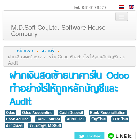
Tel:
0816198579
M.D.Soft Co.,Ltd. Software House
Company
หน้าหลัก
หน้าแรก
ความรู้
เกี่ยวกับเรา
ฝากเงินสดเข้าธนาคารใน Odoo ทำอย่างไรให้ถูกหลักบัญชีและ
Audit
บริการ
ฝากเงินสดเข้าธนาคารใน Odoo
สินค้า
ทำอย่างไรให้ถูกหลักบัญชีและ
ความรู้
Audit
ลูกค้า
ภาพกิจกรรม
Odoo
Odoo Accounting
Cash Deposit
Bank Reconciliation
ร่วมงานกับเรา
Cash Journal
Bank Journal
Audit Trail
บัญชีไทย
ERP ไทย
ฝากเงินสด
ระบบบัญชี, MDSoft
ช่วยเหลือ