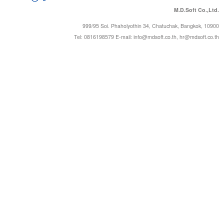
M.D.Soft Co.,Ltd.
999/95 Soi. Phaholyothin 34, Chatuchak, Bangkok, 10900
Tel: 0816198579 E-mail:
info@mdsoft.co.th
,
hr@mdsoft.co.th