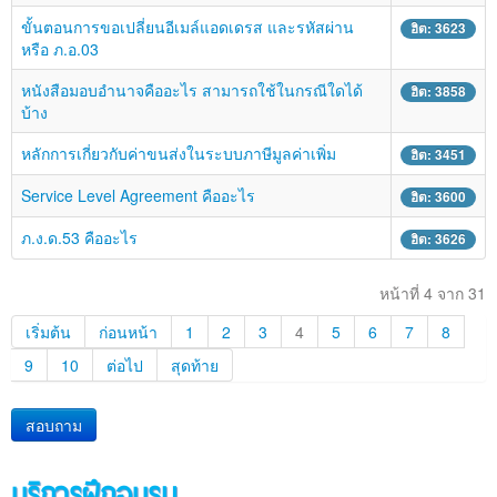
ขั้นตอนการขอเปลี่ยนอีเมล์แอดเดรส และรหัสผ่าน
ฮิต: 3623
หรือ ภ.อ.03
หนังสือมอบอำนาจคืออะไร สามารถใช้ในกรณีใดได้
ฮิต: 3858
บ้าง
หลักการเกี่ยวกับค่าขนส่งในระบบภาษีมูลค่าเพิ่ม
ฮิต: 3451
Service Level Agreement คืออะไร
ฮิต: 3600
ภ.ง.ด.53 คืออะไร
ฮิต: 3626
หน้าที่ 4 จาก 31
เริ่มต้น
ก่อนหน้า
1
2
3
4
5
6
7
8
9
10
ต่อไป
สุดท้าย
สอบถาม
บริการฝึกอบรม